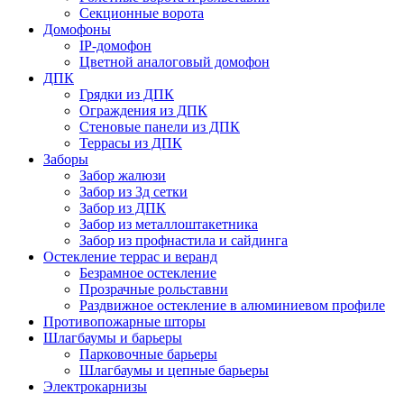
Секционные ворота
Домофоны
IP-домофон
Цветной аналоговый домофон
ДПК
Грядки из ДПК
Ограждения из ДПК
Стеновые панели из ДПК
Террасы из ДПК
Заборы
Забор жалюзи
Забор из 3д сетки
Забор из ДПК
Забор из металлоштакетника
Забор из профнастила и сайдинга
Остекление террас и веранд
Безрамное остекление
Прозрачные рольставни
Раздвижное остекление в алюминиевом профиле
Противопожарные шторы
Шлагбаумы и барьеры
Парковочные барьеры
Шлагбаумы и цепные барьеры
Электрокарнизы